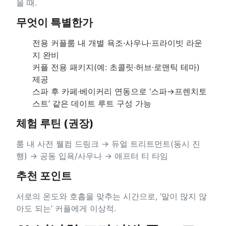
을 때.
무엇이 특별한가
전용 커플룸 내 개별 욕조·사우나·프라이빗 라운
지 완비
커플 전용 패키지(예: 초콜릿·허브·로맨틱 테마)
제공
스파 후 카페·베이커리 연동으로 ‘스파→프렌치토
스트’ 같은 데이트 루트 구성 가능
체험 루틴 (권장)
룸 내 사전 웰컴 드링크 → 듀얼 트리트먼트(동시 진
행) → 공동 입욕/사우나 → 애프터 티 타임
추천 포인트
서로의 온도와 호흡을 맞추는 시간으로, ‘말이 많지 않
아도 되는’ 커플에게 이상적.