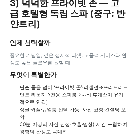
3) 넉넉한 프라이빗 존 — 고
급 호텔형 독립 스파 (중구: 반
얀트리)
언제 선택할까
중요한 기념일, 깊은 정서적 리셋, 고품격 서비스와 완
성도 높은 플로우를 원할 때.
무엇이 특별한가
단순 룸을 넘어 ‘프라이빗 존’(리셉션→프리트리트
먼트 라운지→전용 스파룸→샤워·휴게존이 유기
적으로 연결)
싱글·커플·듀얼룸 선택 가능, 사전 코칭·컨설팅 포
함
30분 이상의 사전 진정(호흡·명상) 시간 포함하여
경험의 완성도 극대화