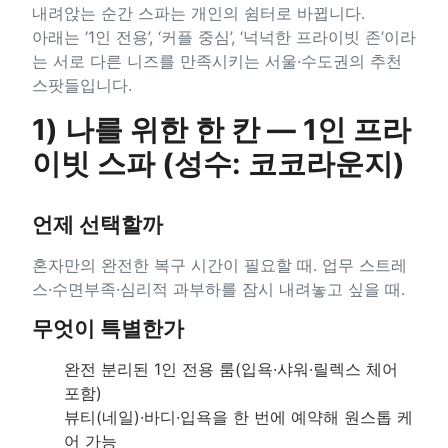
내려앉는 순간 스파는 개인의 쉼터로 바뀝니다.
아래는 ‘1인 전용’, ‘커플 중심’, ‘넉넉한 프라이빗 존’이라
는 서로 다른 니즈를 만족시키는 서울·수도권의 추천
스팟들입니다.
1) 나를 위한 한 칸 — 1인 프라
이빗 스파 (성수: 코코라운지)
언제 선택할까
혼자만의 완전한 복구 시간이 필요할 때. 업무 스트레
스·수면부족·심리적 과부하를 잠시 내려놓고 싶을 때.
무엇이 특별한가
완전 분리된 1인 전용 룸(입욕·샤워·릴렉스 체어
포함)
뷰티(네일)·바디·입욕을 한 번에 예약해 원스톱 케
어 가능