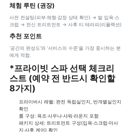
체험 루틴 (권장)
사전 컨설팅(피부·체형·감정 상태 확인) → 발 입욕·스
크럽 → 전신 트리트먼트 → 사후 티 테라피(리플렉션)
추천 포인트
‘공간의 완성도’와 ‘서비스의 수준’을 가장 중시하는 분
에게 적합.
*프라이빗 스파 선택 체크리
스트 (예약 전 반드시 확인할
8가지)
프라이버시 레벨: 완전 독립실인지, 반개별실인지
확인
룸 구성: 욕조·사우나·샤워·라운지 포함
패키지 상세: 트리트먼트 구성(입욕·스크럽·마사
지·사후 케어) 확인