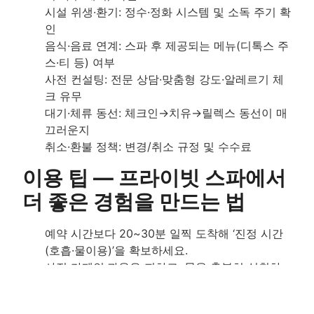
시설 위생·환기: 정수·정화 시스템 및 소독 주기 확
인
음식·음료 연계: 스파 후 제공되는 메뉴(디톡스 주
스·티 등) 여부
사전 컨설팅: 전문 상담·맞춤형 강도·알레르기 체
크 유무
대기·체류 동선: 체크인→치유→릴렉스 동선이 매
끄러운지
취소·환불 정책: 변경/취소 규정 및 수수료
이용 팁 — 프라이빗 스파에서
더 좋은 경험을 만드는 법
예약 시간보다 20~30분 일찍 도착해 ‘진정 시간
(호흡·물이용)’을 확보하세요.
사전 카페인·과음은 피하고, 물을 충분히 섭취하
세요.
피부 민감성(오일·허브)에 예민하면 사전 고지하