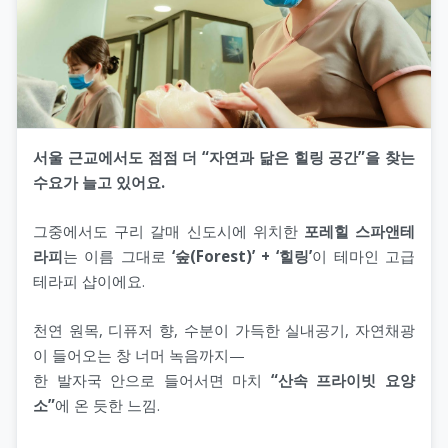
서울 근교에서도 점점 더 “자연과 닮은 힐링 공간”을 찾는
수요가 늘고 있어요.
그중에서도 구리 갈매 신도시에 위치한
포레힐 스파앤테
라피
는 이름 그대로
‘숲(Forest)’ + ‘힐링’
이 테마인 고급
테라피 샵이에요.
천연 원목, 디퓨저 향, 수분이 가득한 실내공기, 자연채광
이 들어오는 창 너머 녹음까지—
한 발자국 안으로 들어서면 마치
“산속 프라이빗 요양
소”
에 온 듯한 느낌.