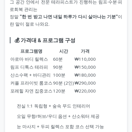
그 공간 안에서 전문 테라피스트가 진행하는 림프·수분·피
로회복 관리는
정말
"한 번 받고 나면 내일 하루가 다시 살아나는 기분"
이
란 말이 절로 나와요.
💰 가격대 & 프로그램 구성
프로그램명
시간
가격
아로마 바디 릴렉스
60분
₩110,000
림프 디톡스 테라피
90분
₩150,000
산소수팩 + 바디관리
100분
₩180,000
커플 프라이빗 룸코스
90분 (2인)
₩290,000
포레힐 자연 집중코스
120분
₩220,000
전실 1:1 독립형 + 숲속 무드 인테리어
오일 무향/허브/우디 옵션 + 산소워터 제공
눈 마사지 + 두피 릴렉스 포함 코스 선택 가능