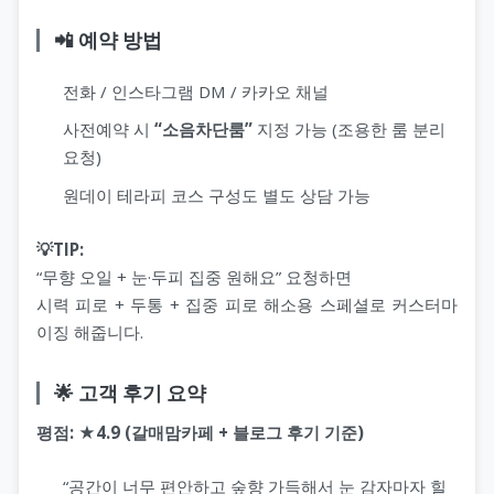
📲 예약 방법
전화 / 인스타그램 DM / 카카오 채널
사전예약 시
“소음차단룸”
지정 가능 (조용한 룸 분리
요청)
원데이 테라피 코스 구성도 별도 상담 가능
💡TIP:
“무향 오일 + 눈·두피 집중 원해요” 요청하면
시력 피로 + 두통 + 집중 피로 해소용 스페셜로 커스터마
이징 해줍니다.
🌟 고객 후기 요약
평점: ★4.9 (갈매맘카페 + 블로그 후기 기준)
“공간이 너무 편안하고 숲향 가득해서 눈 감자마자 힐