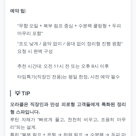
예약 팁:
“무향 오일 + 복부 림프 중심 + 수분팩 쿨링형 + 두피
마무리 포함”
“조도 낮게 / 음악 없이 / 응대 없이 정리형 진행 원함”
요청 시 완벽 구성
추천 시간대: 오전 11시 전 또는 오후 8시 이후
타임특가(직장인 전용)는 평일 한정, 사전 예약 필수
💡 TIP
오라클은 직장인과 만성 피로형 고객들에게 특화된 정리
형 스파입니다.
루틴 자체가 “빠르게 풀고, 천천히 비우고, 조용히 마무
리”되는 설계.
특히 “복부 림프 + 온찜 → 하체 림프 → 수분팩 → 두피 마