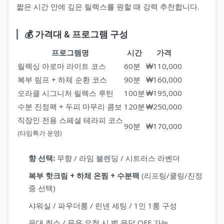
짧은 시간 안에 깊은 릴렉스를 원할 때 강력 추천합니다.
💰 가격대 & 프로그램 구성
프로그램명
시간
가격
릴렉싱 아로마 라이트 코스
60분
₩110,000
복부 림프 + 하체 순환 코스
90분
₩160,000
오라클 시그니처 릴렉스 루틴
100분
₩195,000
수분 진정팩 + 두피 마무리 콤보
120분
₩250,000
직장인 전용 스페셜 테라피 코스
90분
₩170,000
(타임특가 운영)
향 선택:
무향 / 라임 블렌딩 / 시트러스 라벤더
복부 핫크림 + 하체 온찜 + 수분팩
(리프팅/쿨링/진정
중 선택)
샤워실 / 파우더룸 / 린넨 세팅 / 1인 1룸 구성
응대 최소 / 무음 요청 시 벨 응답 OFF 가능