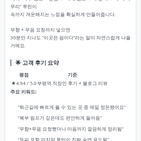
무리” 루틴이
속까지 개운해지는 느낌을 확실하게 만들어줍니다.
무향 + 무음 요청까지 넣으면
30분만 지나도 “이곳은 쉼이다”라는 말이 자연스럽게 나올
거예요.
🌟 고객 후기 요약
평점
기준
★4.94 / 5.0
부평역 직장인 후기 + 블로그 리뷰
주요 키워드:
“퇴근길에 빠르게 풀 수 있는 곳 중 제일 정돈됐어요”
“복부 림프가 깊은데도 편안하게 들어옴”
“무향+무음 요청했더니 마음까지 깔끔하게 정리됨”
“두피 포함 마지막 루틴이 진짜 숙면 유도됨”