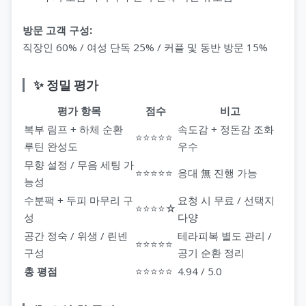
방문 고객 구성:
직장인 60% / 여성 단독 25% / 커플 및 동반 방문 15%
✨ 정밀 평가
평가 항목
점수
비고
복부 림프 + 하체 순환
속도감 + 정돈감 조화
⭐⭐⭐⭐⭐
루틴 완성도
우수
무향 설정 / 무음 세팅 가
⭐⭐⭐⭐⭐
응대 無 진행 가능
능성
수분팩 + 두피 마무리 구
요청 시 무료 / 선택지
⭐⭐⭐⭐☆
성
다양
공간 정숙 / 위생 / 린넨
테라피복 별도 관리 /
⭐⭐⭐⭐⭐
구성
공기 순환 정리
총 평점
⭐⭐⭐⭐⭐
4.94 / 5.0