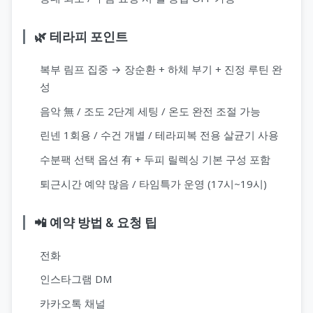
🌿 테라피 포인트
복부 림프 집중 → 장순환 + 하체 부기 + 진정 루틴 완
성
음악 無 / 조도 2단계 세팅 / 온도 완전 조절 가능
린넨 1회용 / 수건 개별 / 테라피복 전용 살균기 사용
수분팩 선택 옵션 有 + 두피 릴렉싱 기본 구성 포함
퇴근시간 예약 많음 / 타임특가 운영 (17시~19시)
📲 예약 방법 & 요청 팁
전화
인스타그램 DM
카카오톡 채널