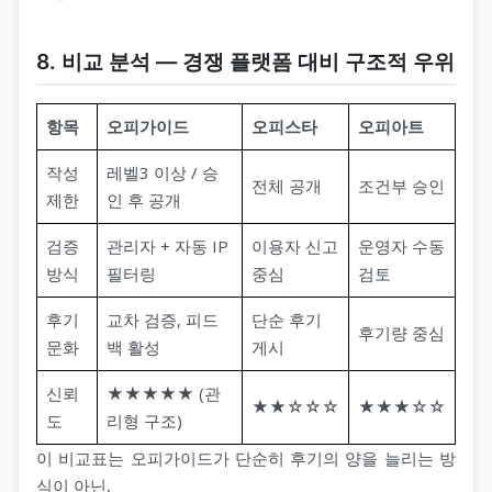
8. 비교 분석 ― 경쟁 플랫폼 대비 구조적 우위
항목
오피가이드
오피스타
오피아트
작성
레벨3 이상 / 승
전체 공개
조건부 승인
제한
인 후 공개
검증
관리자 + 자동 IP
이용자 신고
운영자 수동
방식
필터링
중심
검토
후기
교차 검증, 피드
단순 후기
후기량 중심
문화
백 활성
게시
신뢰
★★★★★ (관
★★☆☆☆
★★★☆☆
도
리형 구조)
이 비교표는 오피가이드가 단순히 후기의 양을 늘리는 방
식이 아닌,