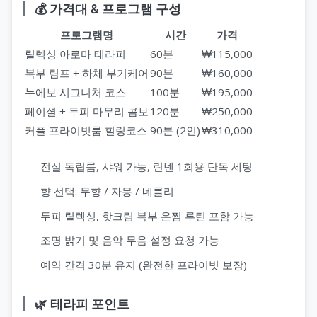
💰 가격대 & 프로그램 구성
프로그램명
시간
가격
릴렉싱 아로마 테라피
60분
₩115,000
복부 림프 + 하체 부기케어
90분
₩160,000
누에보 시그니처 코스
100분
₩195,000
페이셜 + 두피 마무리 콤보
120분
₩250,000
커플 프라이빗룸 힐링코스
90분 (2인)
₩310,000
전실 독립룸, 샤워 가능, 린넨 1회용 단독 세팅
향 선택: 무향 / 자몽 / 네롤리
두피 릴렉싱, 핫크림 복부 온찜 루틴 포함 가능
조명 밝기 및 음악 무음 설정 요청 가능
예약 간격 30분 유지 (완전한 프라이빗 보장)
🌿 테라피 포인트