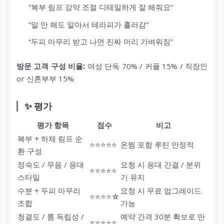
“복부 림프 강약 조절 디테일하게 잘 해줘요”
“말 안 해도 알아서 테라피가 흘러감”
“두피 마무리 받고 나면 진짜 머리 가벼워짐”
방문 고객 구성 비율:
여성 단독 70% / 커플 15% / 직장인
or 신혼부부 15%
✨ 평가
평가 항목
점수
비고
복부 + 하체 림프 순
⭐⭐⭐⭐⭐
온찜 포함 루틴 안정적
환 구성
정숙도 / 무음 / 응대
요청 시 응대 간결 / 분위
⭐⭐⭐⭐⭐
스타일
기 유지
수분 + 두피 마무리
요청 시 무료 업그레이드
⭐⭐⭐⭐☆
조합
가능
청결도 / 룸 독립성 /
예약 간격 30분 확보로 만
⭐⭐⭐⭐⭐