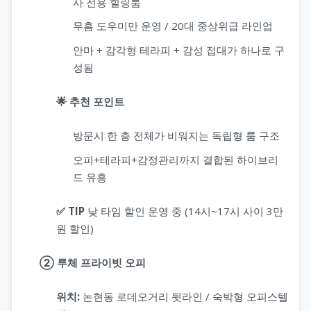
사 전용 힐링룸
무흠 도우미만 운영 / 20대 중상위급 라인업
안마 + 감각형 테라피 + 감성 접대가 하나로 구
성됨
🌟 추천 포인트
방문시 한 층 전체가 비워지는 독립형 룸 구조
오피+테라피+감정관리까지 결합된 하이브리
드 유흥
✅ TIP
낮 타임 할인 운영 중 (14시~17시 사이 3만
원 할인)
② 루체 프라이빗 오피
위치:
논현동 로데오거리 뒷라인 / 숙박형 오피스텔