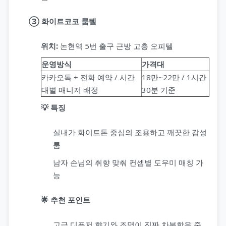
③ 화이트코코 룸텔
위치:
논현역 5번 출구 근방 고층 오피텔
운영방식
가격대
카카오톡 + 전화 예약 / 시간
18만~22만 / 1시간
대별 매니저 배정
30분 기준
💡 특징
실내가 화이트톤 중심의 조용하고 깨끗한 감성
룸
남자 손님의 취향 맞춰 컨셉별 도우미 매칭 가
능
🌟 추천 포인트
고급 디퓨저 향기와 조명이 진짜 차분함을 줌