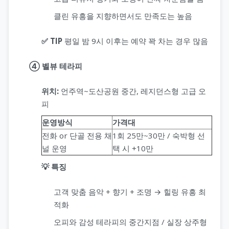
클린 유흥을 지향하면서도 만족도는 높음
✅ TIP
평일 밤 9시 이후는 예약 꽉 차는 경우 많음
④ 벨뷰 테라피
위치:
언주역~도산공원 중간, 레지던스형 고급 오
피
운영방식
가격대
전화 or 단골 전용 채
1회 25만~30만 / 숙박형 선
널 운영
택 시 +10만
💡 특징
고객 맞춤 음악 + 향기 + 조명 → 힐링 유흥 최
적화
오피와 감성 테라피의 중간지점 / 실장 상주형