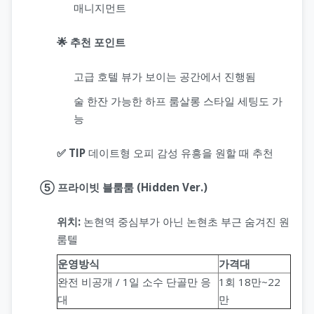
매니지먼트
🌟 추천 포인트
고급 호텔 뷰가 보이는 공간에서 진행됨
술 한잔 가능한 하프 룸살롱 스타일 세팅도 가
능
✅ TIP
데이트형 오피 감성 유흥을 원할 때 추천
⑤ 프라이빗 블룸룸 (Hidden Ver.)
위치:
논현역 중심부가 아닌 논현초 부근 숨겨진 원
룸텔
운영방식
가격대
완전 비공개 / 1일 소수 단골만 응
1회 18만~22
대
만