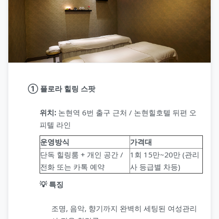
① 플로라 힐링 스팟
위치:
논현역 6번 출구 근처 / 논현힐호텔 뒤편 오
피텔 라인
운영방식
가격대
단독 힐링룸 + 개인 공간 /
1회 15만~20만 (관리
전화 또는 카톡 예약
사 등급별 차등)
💡 특징
조명, 음악, 향기까지 완벽히 세팅된 여성관리