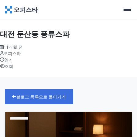
오피스타
대전 둔산동 풍류스파
11개월 전
오피스타
읽기
조회
블로그 목록으로 돌아가기