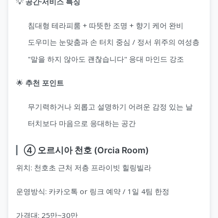
💡
공간·서비스 특징
침대형 테라피룸 + 따뜻한 조명 + 향기 케어 완비
도우미는 눈맞춤과 손 터치 중심 / 정서 위주의 여성층
"말을 하지 않아도 괜찮습니다" 응대 마인드 강조
🌟
추천 포인트
무기력하거나 외롭고 설명하기 어려운 감정 있는 날
터치보다 마음으로 응대하는 공간
④ 오르시아 천호 (Orcia Room)
위치: 천호초 근처 저층 프라이빗 힐링빌라
운영방식: 카카오톡 or 링크 예약 / 1일 4팀 한정
가격대: 25만~30만