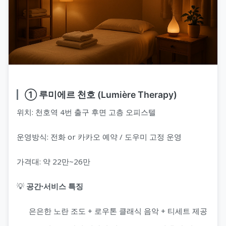
① 루미에르 천호 (Lumière Therapy)
위치: 천호역 4번 출구 후면 고층 오피스텔
운영방식: 전화 or 카카오 예약 / 도우미 고정 운영
가격대: 약 22만~26만
💡
공간·서비스 특징
은은한 노란 조도 + 로우톤 클래식 음악 + 티세트 제공