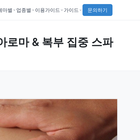
테마별
업종별
이용가이드
가이드
문의하기
성 아로마 & 복부 집중 스파