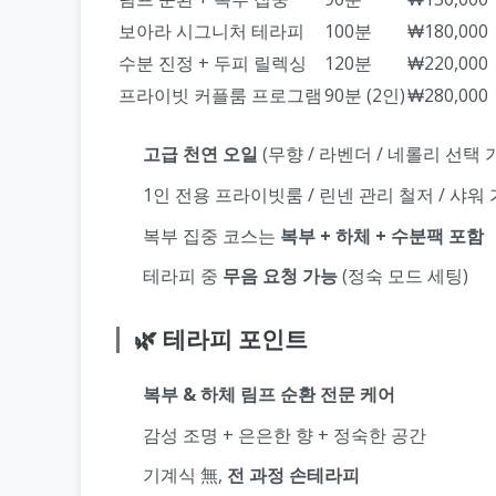
보아라 시그니처 테라피
100분
₩180,000
수분 진정 + 두피 릴렉싱
120분
₩220,000
프라이빗 커플룸 프로그램
90분 (2인)
₩280,000
고급 천연 오일
(무향 / 라벤더 / 네롤리 선택 
1인 전용 프라이빗룸 / 린넨 관리 철저 / 샤워
복부 집중 코스는
복부 + 하체 + 수분팩 포함
테라피 중
무음 요청 가능
(정숙 모드 세팅)
🌿 테라피 포인트
복부 & 하체 림프 순환 전문 케어
감성 조명 + 은은한 향 + 정숙한 공간
기계식 無,
전 과정 손테라피