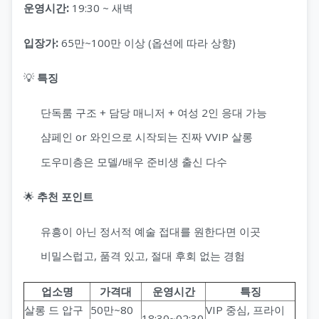
운영시간:
19:30 ~ 새벽
입장가:
65만~100만 이상 (옵션에 따라 상향)
💡
특징
단독룸 구조 + 담당 매니저 + 여성 2인 응대 가능
샴페인 or 와인으로 시작되는 진짜 VVIP 살롱
도우미층은 모델/배우 준비생 출신 다수
🌟
추천 포인트
유흥이 아닌 정서적 예술 접대를 원한다면 이곳
비밀스럽고, 품격 있고, 절대 후회 없는 경험
업소명
가격대
운영시간
특징
살롱 드 압구
50만~80
VIP 중심, 프라이
18:30~02:30