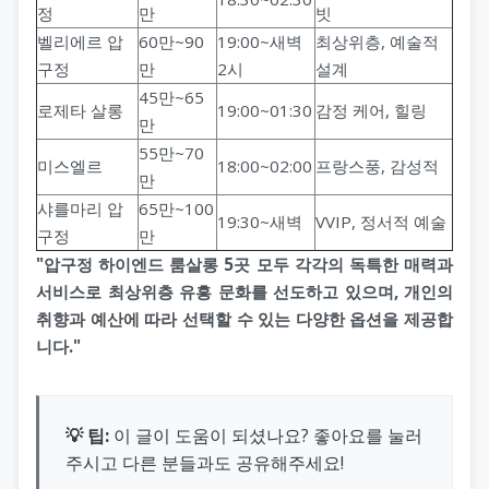
정
만
빗
벨리에르 압
60만~90
19:00~새벽
최상위층, 예술적
구정
만
2시
설계
45만~65
로제타 살롱
19:00~01:30
감정 케어, 힐링
만
55만~70
미스엘르
18:00~02:00
프랑스풍, 감성적
만
샤를마리 압
65만~100
19:30~새벽
VVIP, 정서적 예술
구정
만
"압구정 하이엔드 룸살롱 5곳 모두 각각의 독특한 매력과
서비스로 최상위층 유흥 문화를 선도하고 있으며, 개인의
취향과 예산에 따라 선택할 수 있는 다양한 옵션을 제공합
니다."
💡 팁:
이 글이 도움이 되셨나요? 좋아요를 눌러
주시고 다른 분들과도 공유해주세요!